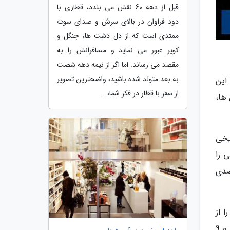
قبل از دهه 60 نقش می بندد، قطاری با
دود فراوان در بالای سرش و صدای سوت
ممتدی است که از دل دشت ها، جنگل و
کویر عبور می نماید و مسافرانش را به
مقصد می رساند. اما اگر از نیمه دهه شصت
به بعد متولد شده باشید، واضحترین تصویر
این
از سفر با قطار در فکر شما،...
 هتل ها،
ثار تاریخی
 را
ستان فراهم نموده و از ابتدای سال جاری تاکنون شاهد رشد 18درصدی
 از
اولویت های این اداره کل خواند و یادآور شد: در حال حاضر 14 هتل، 2 هتل آپارتمان، 15 مهمان پذیر، 47 خانه مسافر و 9