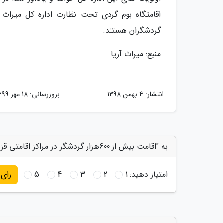
اقامتگاه بوم گردی تحت نظارت اداره کل میراث 
گردشگران هستند.
منبع: میراث آریا
انتشار:
4 بهمن 1398
بروزرسانی:
18 مهر 1399
به "اقامت بیش از 600هزار گردشگر در مراکز اقامتی قزوین" امتیاز دهید
امتیاز دهید:
1
2
3
4
5
رای