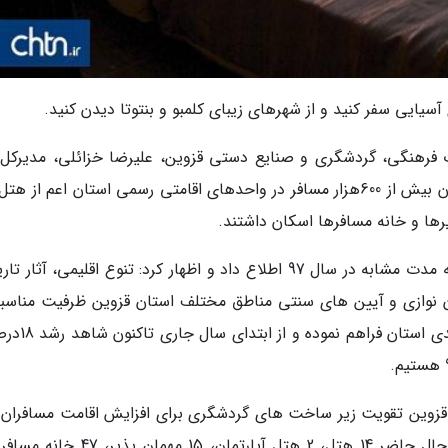
سیایی سفر کنید و از شهرهای زیبای کلمبو و بنتوتا دیدن کنید.
اث فرهنگی، گردشگری و صنایع دستی قزوین، علیرضا خزائلی، مدیرکل 
اداره با اعلام این خبر گفت: از ابتدای سال 98 تاکنون بیش از 600هزار مسافر در واحدهای اقامتی رسمی استان اعم از
یرها و خانه مسافرها اسکان داشتند.
خزائلی از افزایش میزان اقامت گردشگران نسبت به مدت مشابه در سال 97 اطلاع داد و اظهار کرد: تنوع اقلیمی، آ
 نوازی و آیین های سنتی مناطق مختلف استان قزوین ظرفیت مناسبی
برای جذب بیشتر گردشگران و تثبیت صندلی مقصدی ا
زوین تقویت زیر ساخت های گردشگری برای افزایش اقامت مسافران را