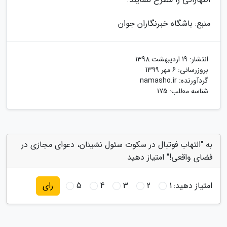
منبع: باشگاه خبرنگاران جوان
انتشار:
19 اردیبهشت 1398
بروزرسانی:
6 مهر 1399
گردآورنده:
namasho.ir
شناسه مطلب: 175
به "التهاب فوتبال در سکوت سئول نشینان، دعوای مجازی در
فضای واقعی!" امتیاز دهید
امتیاز دهید:
1
2
3
4
5
رای