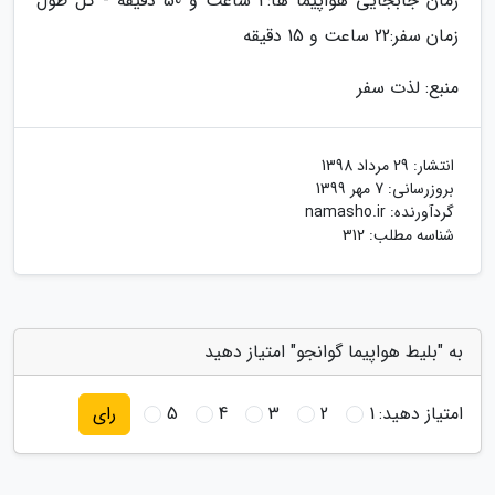
زمان جابجایی هواپیما ها:4 ساعت و 50 دقیقه - کل طول
زمان سفر:22 ساعت و 15 دقیقه
منبع: لذت سفر
انتشار:
29 مرداد 1398
بروزرسانی:
7 مهر 1399
گردآورنده:
namasho.ir
شناسه مطلب: 312
به "بلیط هواپیما گوانجو" امتیاز دهید
امتیاز دهید:
1
2
3
4
5
رای