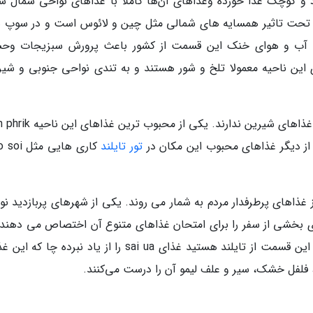
د و کوچک غذا خورده وغذاهای آن‌ها کاملا با غذاهای نواحی شمال ش
ت تحت تاثیر همسایه های شمالی مثل چین و لائوس است و در سوپ ه
شود. آب و هوای خنک این قسمت از کشور باعث پرورش سبزیجات وح
 این ناحیه معمولا تلخ و شور هستند و به تندی نواحی جنوبی و شیر
به طور کلی مردم نواحی شمالی چندان علاقه ای به غذاهای شیرین ندارند. ی
تور تایلند
کاری هایی مث
اهای پرطرفدار مردم به شمار می روند. یکی از شهرهای پربازدید نو
 بخشی از سفر را برای امتحان غذاهای متنوع آن اختصاص می دهند. 
در حال تهیه لیستی برای امتحان غذاهای خوشمزه این قسمت از تایلند هستید غذای sai ua را از یاد نبرده چ
فلفل خشک، سیر و علف لیمو آن را درست می‌کنند.