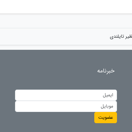
یر تایلندی
خبرنامه
عضویت