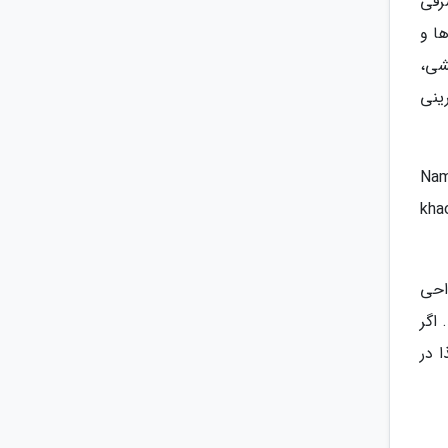
رقی
ا و
شی،
ینی
کی از محبوب ترین غذاهای این ناحیه Nam phrik
ل khao soi
احی
اگر
ا که این غذا در