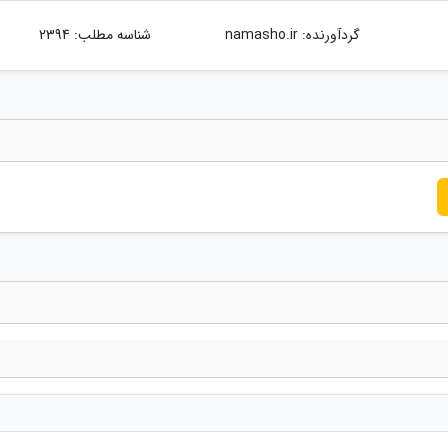
گردآورنده:
namasho.ir
شناسه مطلب: 2394