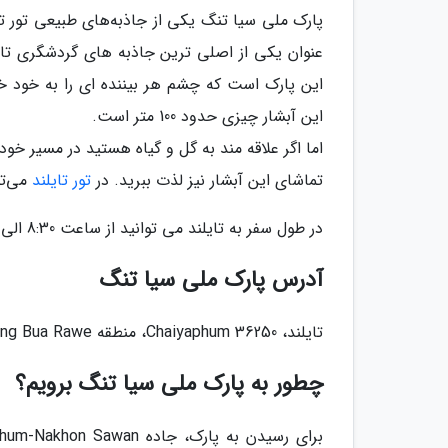
این پارک است که چشم هر بیننده ای را به خود خیر
این آبشار چیزی حدود 100 متر است.
تماشای این آبشار نیز لذت ببرید. در
تور تایلند
می‌تو
در طول سفر به تایلند می توانید از ساعت 8:30 الی 16:30 به بازدید و تماشای پارک ملی بسیار زیبای سیا تنگ بروید.
آدرس پارک ملی سیا تنگ
تایلند، Chaiyaphum 36250، منطقه Nong Bua Rawe، واقع در Wang Takhe تلفن تماس: 3734 8292 08
چطور به پارک ملی سیا تنگ برویم؟