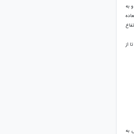
Phang Hoe را در بر دارد و به
ذبه های فوق العاده
فاع
به باغ گل دوک کراچیاو- Dok Krachiao بروید تا از
ری کنید. سپس به