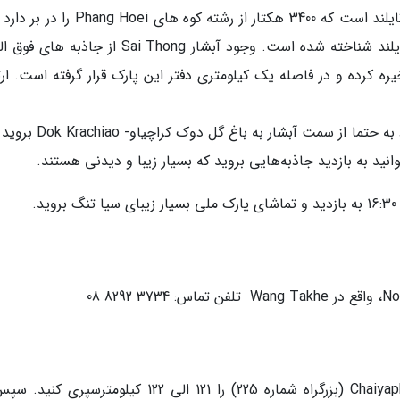
پارک ملی سیا تنگ یکی از جاذبه‌های طبیعی تور تایلند است که 3400 هکتار از رشته کوه های i
عنوان یکی از اصلی ترین جاذبه های گردشگری تایلند شناخته شده است. وجود آبشار Sai Thong از جا
ه کرده و در فاصله یک کیلومتری دفتر این پارک قرار گرفته است. ارت
اما اگر علاقه مند به گل و گیاه هستید در مسیر خود به حتما از سمت آبشار 
انید به بازدید جاذبه‌هایی بروید که بسیار زیبا و دیدنی هستند.
برای رسیدن به پارک، جاده Chaiyaphum-Nakhon Sawan (بزرگراه شماره 225) را 121 الی 122 کیلومترسپ