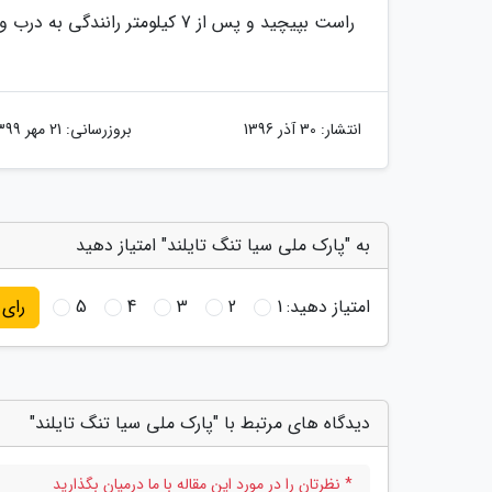
راست بپیچید و پس از 7 کیلومتر رانندگی به درب ورودی پارک خواهید رسید.
انتشار:
30 آذر 1396
بروزرسانی:
21 مهر 1399
به "پارک ملی سیا تنگ تایلند" امتیاز دهید
امتیاز دهید:
1
2
3
4
5
رای
دیدگاه های مرتبط با "پارک ملی سیا تنگ تایلند"
* نظرتان را در مورد این مقاله با ما درمیان بگذارید