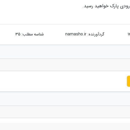
گردآورنده:
namasho.ir
شناسه مطلب: 35