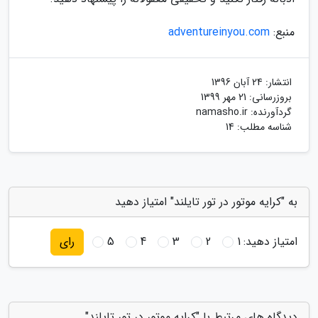
منبع:
adventureinyou.com
انتشار:
24 آبان 1396
بروزرسانی:
21 مهر 1399
گردآورنده:
namasho.ir
شناسه مطلب: 14
به "کرایه موتور در تور تایلند" امتیاز دهید
امتیاز دهید:
1
2
3
4
5
رای
دیدگاه های مرتبط با "کرایه موتور در تور تایلند"