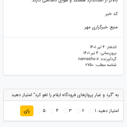
بالاتر از استاندارد هستند و هوای ناسالمی دارند.
کد خبر
منبع: خبرگزاری مهر
انتشار:
4 تیر 1401
بروزرسانی:
4 تیر 1401
گردآورنده:
namasho.ir
شناسه مطلب: 2750
به "گرد و غبار پروازهای فرودگاه ایلام را لغو کرد" امتیاز دهید
امتیاز دهید:
1
2
3
4
5
رای