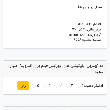
منبع: برترین ها
انتشار:
4 تیر 1401
بروزرسانی:
4 تیر 1401
گردآورنده:
namasho.ir
شناسه مطلب: 4556
به "بهترین اپلیکیشن های ویرایش فیلم برای اندروید" امتیاز
دهید
امتیاز دهید:
1
2
3
4
5
رای