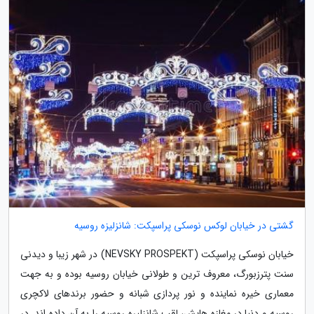
گشتی در خیابان لوکس نوسکی پراسپکت: شانزلیزه روسیه
خیابان نوسکی پراسپکت (NEVSKY PROSPEKT) در شهر زیبا و دیدنی
سنت پترزبورگ، معروف ترین و طولانی خیابان روسیه بوده و به جهت
معماری خیره نماینده و نور پردازی شبانه و حضور برندهای لاکچری
روسیه و دنیا در مغازه هایش، لقب شانزلیره روسیه را به آن داده اند. در