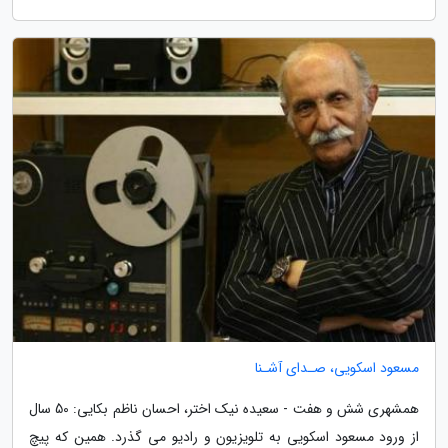
مسعود اسکویی، صـدای آشـنا
همشهری شش و هفت - سعیده نیک اختر، احسان ناظم بکایی: 50 سال
از ورود مسعود اسکویی به تلویزیون و رادیو می گذرد. همین که پیچ