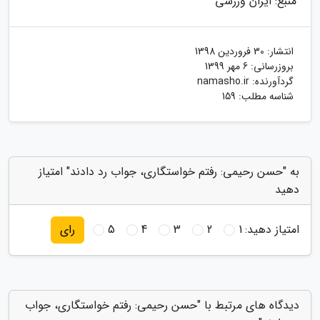
منبع: ایران ورزشی
انتشار:
30 فروردین 1398
بروزرسانی:
6 مهر 1399
گردآورنده:
namasho.ir
شناسه مطلب: 159
به "حسن رحیمی: رفتم خواستگاری، جواب رد دادند" امتیاز
دهید
امتیاز دهید:
1
2
3
4
5
رای
دیدگاه های مرتبط با "حسن رحیمی: رفتم خواستگاری، جواب