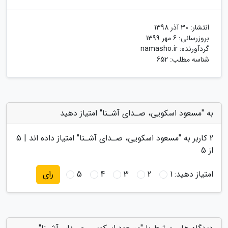
انتشار:
30 آذر 1398
بروزرسانی:
6 مهر 1399
گردآورنده:
namasho.ir
شناسه مطلب: 652
به "مسعود اسکویی، صـدای آشـنا" امتیاز دهید
2
کاربر به "
مسعود اسکویی، صـدای آشـنا
" امتیاز داده اند |
5
از 5
امتیاز دهید:
1
2
3
4
5
رای