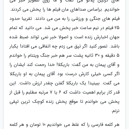
آقای گرگین پلاتو می گفت و ما روی تصویر خبر می
خواندیم. براساس صداهای مان فیلم ها را پخش می کردند.
فیلم های جنگی و ورزشی را به من می دادند. تقریبا حدود
25 فیلم در نیم ساعت خبر پخش می شد. می دانید که تمام
جهان اخبارش زنده است و اصولا خبر نمی تواند ضبط شده
باشد. تصور کنید اگر تپق می زدم چه اتفاقی می افتاد! یکبار
5 دقیقه و 30 ثانیه پشت سر هم خبر جنگ ویتنام را خواندم
و آقای پیمان به من گفت: باریکلا! خدا رحمت کند ایشان را
اگر کسی خیلی کارش درست بود آقای پیمان به او باریکلا
می گفت. ببینید! یک باریکلا گفتن چقدر ارزش داشت. این
قدر کار برایم اهمیت داشت که 6 یا 7 مرتبه مطلبم را قبل از
پخش می خواندم تا موقع پخش زنده کوچک ترین تپقی
نزنم.
هر کلمه فارسی را که غلط می خواندیم 10 تومان و هر کلمه