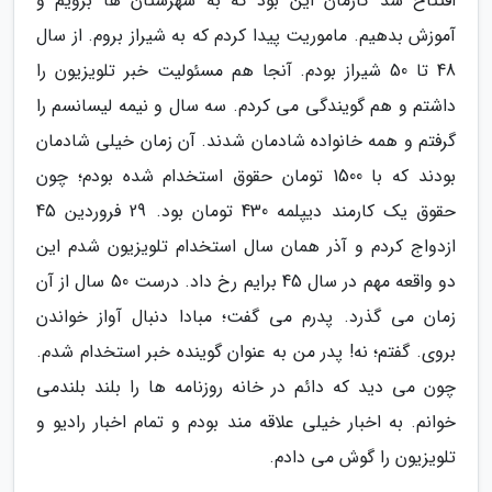
افتتاح شد کارمان این بود که به شهرستان ها برویم و
آموزش بدهیم. ماموریت پیدا کردم که به شیراز بروم. از سال
48 تا 50 شیراز بودم. آنجا هم مسئولیت خبر تلویزیون را
داشتم و هم گویندگی می کردم. سه سال و نیمه لیسانسم را
گرفتم و همه خانواده شادمان شدند. آن زمان خیلی شادمان
بودند که با 1500 تومان حقوق استخدام شده بودم؛ چون
حقوق یک کارمند دیپلمه 430 تومان بود. 29 فروردین 45
ازدواج کردم و آذر همان سال استخدام تلویزیون شدم این
دو واقعه مهم در سال 45 برایم رخ داد. درست 50 سال از آن
زمان می گذرد. پدرم می گفت؛ مبادا دنبال آواز خواندن
بروی. گفتم؛ نه! پدر من به عنوان گوینده خبر استخدام شدم.
چون می دید که دائم در خانه روزنامه ها را بلند بلندمی
خوانم. به اخبار خیلی علاقه مند بودم و تمام اخبار رادیو و
تلویزیون را گوش می دادم.