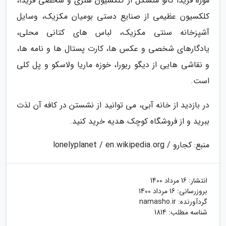
موزه فریدا کالو متشکل از کلکسیون هنری و شخصی فریدا،
کلکسیون عظیمی از صنایع دستی بومیان مکزیک، وسایل
آشپزخانه سنتی مکزیک، لباس های کتانی محلی،
یادگارهای شخصی و عکس ها، کارت پستال ها و نامه ها،
و نقاشی هایی از دیگو ریورا، خوزه ماریا ولاسکو و پل کلی
است.
در بازدید از خانه آبی، می توانید از نشستن در کافه آن لذت
ببرید و از فروشگاه کوچک هدیه خرید کنید.
منبع: کجارو / lonelyplanet / en.wikipedia.org
انتشار:
16 مرداد 1400
بروزرسانی:
16 مرداد 1400
گردآورنده:
namasho.ir
شناسه مطلب: 1814