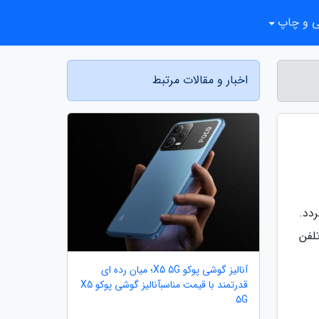
ی و چاپ
اخبار و مقالات مرتبط
دد.
لفن
آنالیز گوشی پوکو X5 5G؛ میان رده ای
قدرتمند با قیمت مناسبآنالیز گوشی پوکو X5
5G