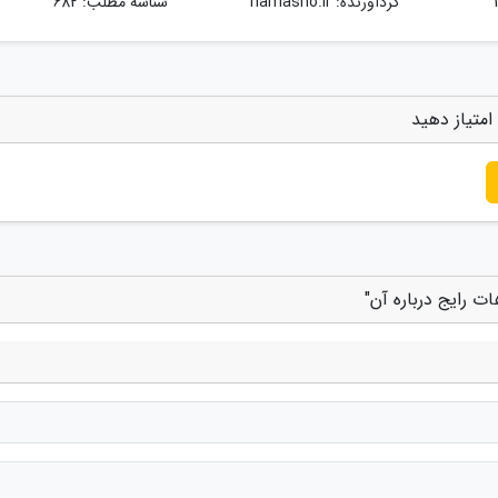
گردآورنده:
namasho.ir
شناسه مطلب: 682
امتیاز دهید
ت رایج درباره آن"