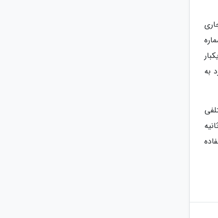
اری
اره
کبار
ورد به
لفی
 یا کد USSD در اختیار آن ها قرار خواهد گرفت. این رمز مدت کوتاهی در حد 60 تا 90 ثانیه
اده