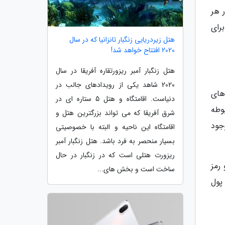
دهند. در هر
رای
هتل زیردریایی زنگبار تانزانیا که در سال
2020 افتتاح خواهد شد!
هتل زنگبار آمبر ریزورتقاره آفریقا در سال
2020 شاهد یکی از رویدادهای جالب در
های
دنیاست. اقامتگاه و هتل 5 ستاره ای در
بوطه
شرق آفریقا که می تواند بزرگترین هتل و
جود
اقامتگاه این ناحیه و البته با خصوصیتی
بسیار منحصر به فرد باشد. هتل زنگبار آمبر
ریزورت هتلی است که در زنگبار در حال
 رمز
ساخت است و بخش های...
پول