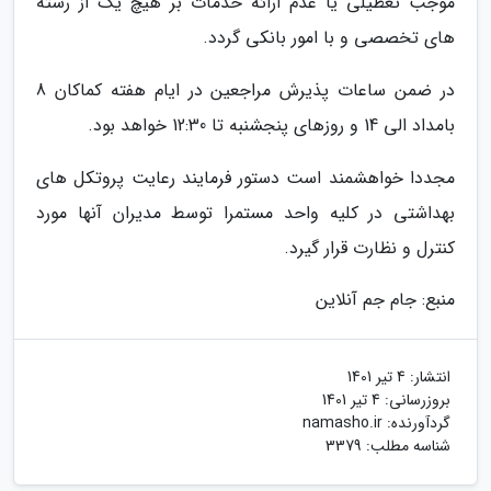
موجب تعطیلی یا عدم ارائه خدمات بر هیچ یک از رسته
های تخصصی و با امور بانکی گردد.
در ضمن ساعات پذیرش مراجعین در ایام هفته کماکان 8
بامداد الی 14 و روزهای پنجشنبه تا 12:30 خواهد بود.
مجددا خواهشمند است دستور فرمایند رعایت پروتکل های
بهداشتی در کلیه واحد مستمرا توسط مدیران آنها مورد
کنترل و نظارت قرار گیرد.
منبع: جام جم آنلاین
انتشار:
4 تیر 1401
بروزرسانی:
4 تیر 1401
گردآورنده:
namasho.ir
شناسه مطلب: 3379