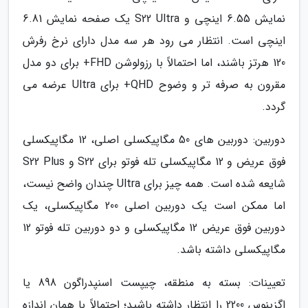
نمایش 6.55 اینچی و S22 Ultra یک صفحه نمایش 6.81
اینچی است. انتظار می رود هر سه مدل دارای نرخ رفرش
120 هرتز باشند، اما احتمالاً با رزولوشن FHD+ برای دو مدل
مقرون به صرفه تر و وضوح QHD+ برای Ultra عرضه می
گردد.
دوربین: دوربین های 50 مگاپیکسلی اصلی، 12 مگاپیکسلی
فوق عریض و 12 مگاپیکسلی تله فوتو برای S22 و S22 Plus
شایعه شده است. همه چیز برای Ultra چندان واضح نیست،
اما ممکن است یک دوربین اصلی 200 مگاپیکسلی، یک
دوربین فوق عریض 12 مگاپیکسلی و دو دوربین تله فوتو 12
مگاپیکسلی داشته باشد.
تعیینات: بسته به منطقه، چیپست اسنپدراگون 898 یا
اگزینوس 2200 را انتظار داشته باشید؛ احتمالاً با همان اندازه