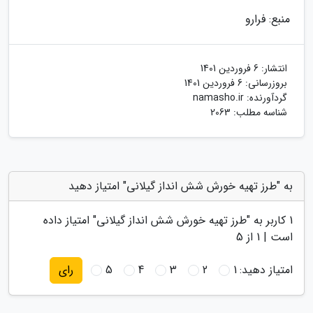
منبع: فرارو
انتشار:
6 فروردین 1401
بروزرسانی:
6 فروردین 1401
گردآورنده:
namasho.ir
شناسه مطلب: 2063
به "طرز تهیه خورش شش انداز گیلانی" امتیاز دهید
1
کاربر به "
طرز تهیه خورش شش انداز گیلانی
" امتیاز داده
است |
1
از 5
امتیاز دهید:
1
2
3
4
5
رای