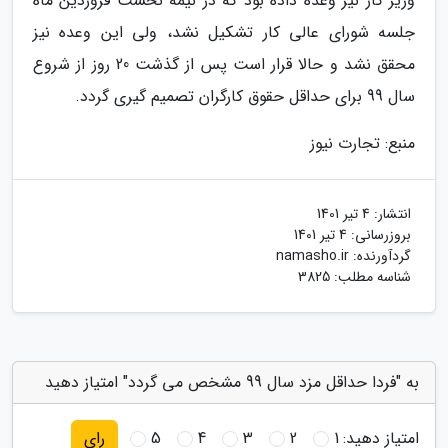
وزیر کار نیز وعده داده بود که در نیمه نخست فروردین ماه
جلسه شورای عالی کار تشکیل نشد، ولی این وعده نیز
محقق نشد و حالا قرار است پس از گذشت 20 روز از شروع
سال 99 برای حداقل حقوق کارگران تصمیم گیری گردد.
منبع: تجارت نیوز
انتشار:
4 تیر 1401
بروزرسانی:
4 تیر 1401
گردآورنده:
namasho.ir
شناسه مطلب: 3825
به "فردا حداقل مزد سال 99 مشخص می گردد" امتیاز دهید
امتیاز دهید:
1
2
3
4
5
رای