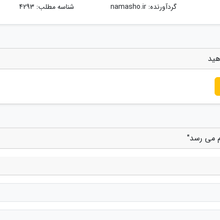
گردآورنده:
namasho.ir
شناسه مطلب: 4293
هید
م می رسد"