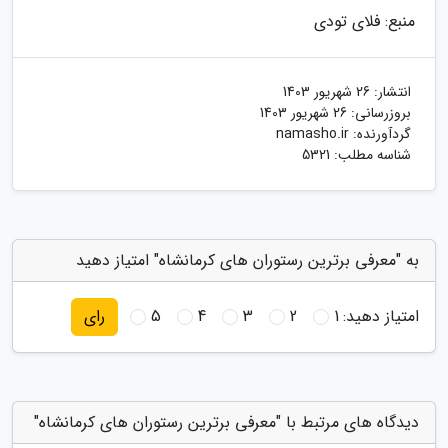
منبع: فلای تودی
انتشار:
26 شهریور 1403
بروزرسانی:
26 شهریور 1403
گردآورنده:
namasho.ir
شناسه مطلب: 5321
به "معرفی برترین رستوران های کرمانشاه" امتیاز دهید
امتیاز دهید:
1
2
3
4
5
رای
دیدگاه های مرتبط با "معرفی برترین رستوران های کرمانشاه"