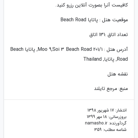
کافیست آنرا بصورت آنلاین رزرو کنید.
موقعیت هتل : پاتایا Beach Road
تعداد اتاق :131 اتاق
آدرس هتل : 201/1 Moo 9,Soi 3 Beach Road, پاتایا Beach
Road, پاتایا, Thailand
نقشه هتل
منبع: مرجع تایلند
انتشار:
17 شهریور 1398
بروزرسانی:
18 مهر 1399
گردآورنده:
namasho.ir
شناسه مطلب: 359