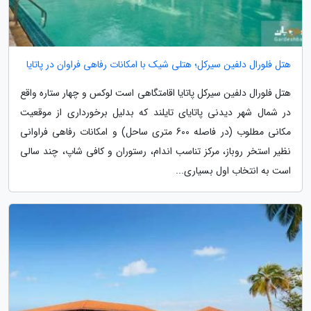
هتل فلورال دلفین سیرکل؛ هتلی شیک با امکانات رفاهی فراوان در پاتایا
هتل فلورال دلفین سیرکل پاتایا اقامتگاهی است لوکس و چهار ستاره واقع
در شمال شهر دیدنی پاتایای تایلند که بدلیل برخورداری از موقعیت
مکانی مطلوب (در فاصله 600 متری ساحل) و امکانات رفاهی فراوانی
نظیر استخر روباز، مرکز تناسب اندام، رستوران و کافی شاپ، چند سالی
است به انتخاب اول بسیاری...