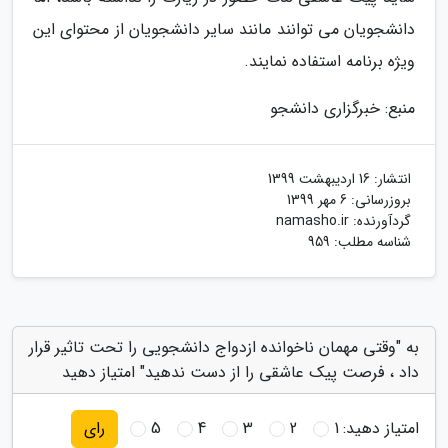
دانشجویان می توانند مانند سایر دانشجویان از محتوای این
ویژه برنامه استفاده نمایند.
منبع: خبرگزاری دانشجو
انتشار:
16 اردیبهشت 1399
بروزرسانی:
6 مهر 1399
گردآورنده:
namasho.ir
شناسه مطلب: 959
به "وقتی مهمان ناخوانده ازدواج دانشجویی را تحت تاثیر قرار
داد ، فرصت پیک عاشقی را از دست ندهید" امتیاز دهید
امتیاز دهید:
1
2
3
4
5
رای