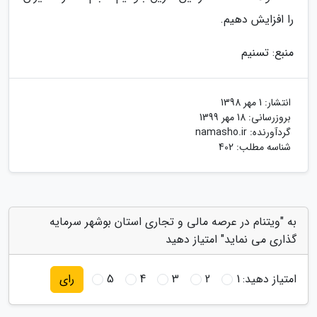
را افزایش دهیم.
منبع: تسنیم
انتشار:
1 مهر 1398
بروزرسانی:
18 مهر 1399
گردآورنده:
namasho.ir
شناسه مطلب: 402
به "ویتنام در عرصه مالی و تجاری استان بوشهر سرمایه
گذاری می نماید" امتیاز دهید
امتیاز دهید:
1
2
3
4
5
رای