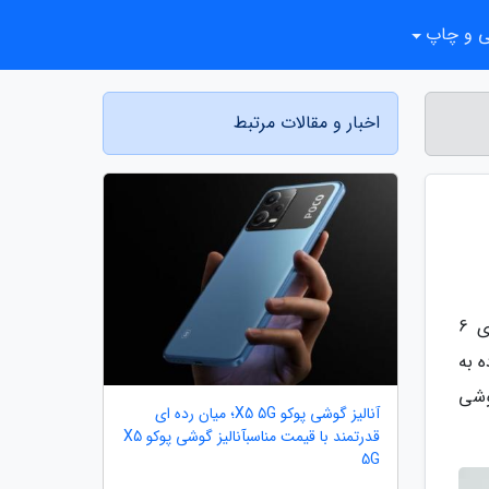
ی و چاپ
اخبار و مقالات مرتبط
به گزارش مجله نماشو، گوشی پیکسل 3 لایت XL آخرین باری که در اپلیکیشن Geekbench مشاهده شده بود، دارای 6
ه به
 دیگر گوشی
آنالیز گوشی پوکو X5 5G؛ میان رده ای
قدرتمند با قیمت مناسبآنالیز گوشی پوکو X5
5G