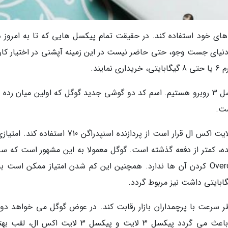
ای خود استفاده کند. در حقیقت تمام پیکسل هایی که تا به امروز د
ل دنیای جست وجو، حتی حاضر نیست در این زمینه آپشنی در اختیار کارب
یند.
در عکس بالا معین است که با نسخه لایت از پیکسل 3 روبرو هستیم. اسم کد دو گوشی جدید گوگل که اولین میان ر
جدا از این مورد، معین شده که گوشی پیکسل 3 لایت اکس ال قرار است از پردازنده اسنپدراگن 710 استف
 این گوشی در Geekbench کسب شده، کمتر از دفعه گذشته است. گوگل معمولا به این مشهور است که
پردازنده ها را کمتر می نماید و علاقه ای به Overclock کردن آن ها ندارد. همچنین این کم شدن امتیاز ممکن اس
ر سرعت با پرچمداران بازار رقابت کند. در عوض گوگل می خواهد دور
فوق العاده ای را این گوشی قرار دهد که احتمالا باعث می گردد پیکسل 3 لایت و پیکسل 3 لایت اکس