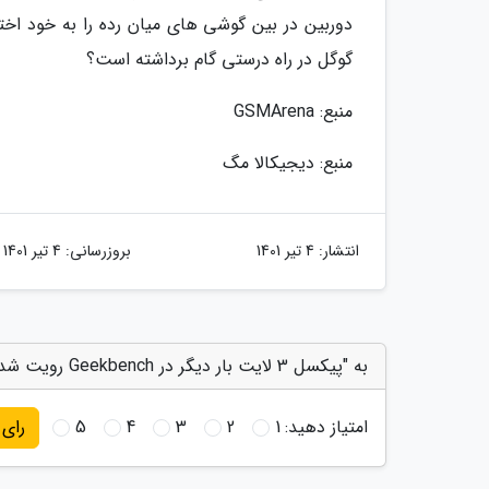
دوربین در بین گوشی های میان رده را به خود اخ
گوگل در راه درستی گام برداشته است؟
منبع: GSMArena
منبع: دیجیکالا مگ
انتشار:
4 تیر 1401
بروزرسانی:
4 تیر 1401
به "پیکسل 3 لایت بار دیگر در Geekbench رویت شد" امتیاز دهید
امتیاز دهید:
1
2
3
4
5
رای