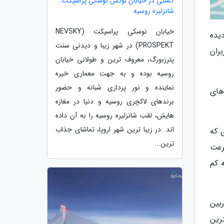
گشتی در خیابان لوکس نوسکی پراسپکت:
شانزلیزه روسیه
خیابان نوسکی پراسپکت (NEVSKY
یده
PROSPEKT) در شهر زیبا و دیدنی سنت
ران
پترزبورگ، معروف ترین و طولانی خیابان
روسیه بوده و به جهت معماری خیره
نماینده و نور پردازی شبانه و حضور
ده های
برندهای لاکچری روسیه و دنیا در مغازه
هایش، لقب شانزلیره روسیه را به آن داده
اند. در زیبا ترین شهر اروپا، تماشای جذاب
اده کند. امتیازی که
ترین...
 سرعت
ت به کم
بین
 ال، لقب بهترین