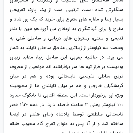
شامل ساختمان های کلاسیک و رنگارنگ و مسیرهای
سنگفرش شده است، ترکیبی است از یک پارک تفریحی
بسیار زیبا و مغازه های متنوع برای خرید که یک روز شاد و
مفرح را برای گردشگران به ارمغان می آورد.هواهین با بندر
قدیمی و سنتی، رستوران های دریایی و ساحلی شنی به
وسعت سه کیلومتر از زیباترین مناطق ساحلی تایلند به شمار
می رود. در حاشیه جنوبی این ساحل زیبا، معابد زیبای
بودیست بر فراز تپه ها سر برافراشته اند.هواهین از معروف
ترین مناطق تفریحی تابستانی بوده و هم در میان
گردشگران خارجی و هم در میان تایلندی ها از محبوبیت
ویژه ای برخوردار است. این منطقه آفتابی تا بانکوک حدود
200 کیلومتر یعنی 3 ساعت فاصله دارد. در دهه 1920 قصر
تابستانی سلطنتی توسط پادشاه رامای هفتم در اینجا
ساخته شد و از آ« پس به عنوان تفرج گاه محبوب طبقه