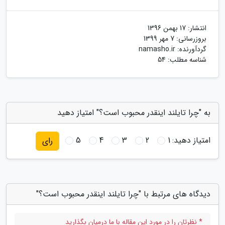
انتشار:
17 بهمن 1396
بروزرسانی:
7 مهر 1399
گردآورنده:
namasho.ir
شناسه مطلب: 54
به "چرا تایلند اینقدر محبوب است؟" امتیاز دهید
امتیاز دهید:
1
2
3
4
5
رای
دیدگاه های مرتبط با "چرا تایلند اینقدر محبوب است؟"
* نظرتان را در مورد این مقاله با ما درمیان بگذارید