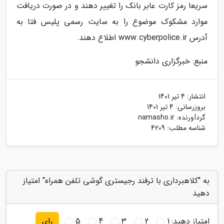
سریعا رمز کارت عابر بانک را تغییر دهند و در صورت دریافت
موارد مشکوک موضوع را به سایت رسمی پلیس فتا به
آدرس www.cyberpolice.ir اطلاع دهند.
منبع: خبرگزاری دانشجو
انتشار:
4 تیر 1401
بروزرسانی:
4 تیر 1401
گردآورنده:
namasho.ir
شناسه مطلب: 4209
به "کلاهبرداری با ترفند رجیستری گوشی تلفن همراه" امتیاز
دهید
امتیاز دهید:
1
2
3
4
5
رای