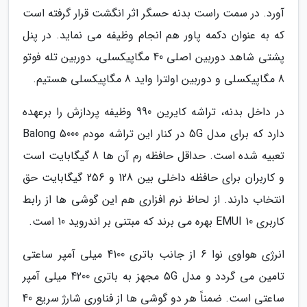
آورد. در سمت راست بدنه حسگر اثر انگشت قرار گرفته است
که به عنوان دکمه پاور هم انجام وظیفه می نماید. در پنل
پشتی شاهد دوربین اصلی 40 مگاپیکسلی، دوربین تله فوتو
8 مگاپیکسلی و دوربین اولترا واید 8 مگاپیکسلی هستیم.
در داخل بدنه، تراشه کایرین 990 وظیفه پردازش را برعهده
دارد که برای مدل 5G در کنار این تراشه مودم Balong 5000
تعبیه شده است. حداقل حافظه رم آن ها 8 گیگابایت است
و کاربران برای حافظه داخلی بین 128 و 256 گیگابایت حق
انتخاب دارند. از لحاظ نرم افزاری هم این گوشی ها از رابط
کاربری EMUI 10 بهره می برند که مبتنی بر اندروید 10 است.
انرژی هواوی نوا 6 از جانب باتری 4100 میلی آمپر ساعتی
تامین می گردد و مدل 5G مجهز به باتری 4200 میلی آمپر
ساعتی است. ضمناً هر دو گوشی ها از فناوری شارژ سریع 40