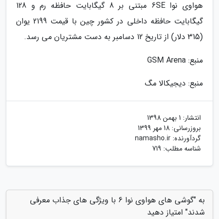
هواوی نوا 6SE مبتنی بر 8 گیگابایت حافظه رم و 128
گیگابایت حافظه داخلی در کشور چین با قیمت 2199 یوان
(315 دلار) از تاریخ 12 دسامبر به دست مشتریان می رسد.
منبع: GSM Arena
منبع: دیجیکالا مگ
انتشار:
1 بهمن 1398
بروزرسانی:
18 مهر 1399
گردآورنده:
namasho.ir
شناسه مطلب: 719
به "گوشی های هواوی نوا 6 با ویژگی های جذاب معرفی
شدند" امتیاز دهید