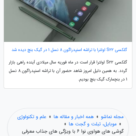
گلکسی S22 اولترا با تراشه اسنپدراگون 8 نسل 1 در گیک بنچ دیده شد
گلکسی S22 اولترا قرار است در ماه فوریه سال میلادی آینده راهی بازار
گردد. به همین دلیل امروز شاهد حضور آن با تراشه اسنپدراگون 8 نسل
1 در بنچمارک گیک بنچ بودیم.
مجله نماشو
»
همه اخبار و مقاله ها
»
علم و تکنولوژی
»
موبایل، تبلت و گجت ها
»
گوشی های هواوی نوا 6 با ویژگی های جذاب معرفی