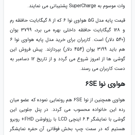
وات موسوم به SuperCharge پشتیبانی می نمایند.
قیمت پایه مدل 5G هواوی نوا 6 که از 8 گیگابایت حافظه رم
و 128 گیگابایت حافظه داخلی بهره می برد، 3799 یوان
(540 دلار) است. کاربران برای خرید مدل پایه هواوی نوا 6
هم باید 3199 یوان (454 دلار) بپردازند. پیش فروش این
گوشی ها از امروز شروع می گردد و از تاریخ 12 دسامبر به
دست کاربران می رسند.
هواوی نوا 6SE
هواوی همچنین از نوا 6SE هم رونمایی نموده که عضو میان
رده این خانواده محسوب می گردد. در پنل جلویی این
گوشی با نمایشگر 6.4 اینچی LCD با رزولوشن FHD+ روبرو
هستیم که در سمت چپ بخش فوقانی آن حفره نمایشگر