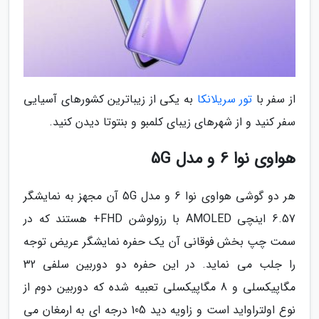
از سفر با
تور سریلانکا
به یکی از زیباترین کشورهای آسیایی
سفر کنید و از شهرهای زیبای کلمبو و بنتوتا دیدن کنید.
هواوی نوا 6 و مدل 5G
هر دو گوشی هواوی نوا 6 و مدل 5G آن مجهز به نمایشگر
6.57 اینچی AMOLED با رزولوشن FHD+ هستند که در
سمت چپ بخش فوقانی آن یک حفره نمایشگر عریض توجه
را جلب می نماید. در این حفره دو دوربین سلفی 32
مگاپیکسلی و 8 مگاپیکسلی تعبیه شده که دوربین دوم از
نوع اولتراواید است و زاویه دید 105 درجه ای به ارمغان می