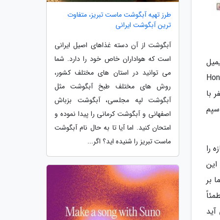
طرز تهیه آبگوشت ماست تبریز، متفاوت
ترین آبگوشت ایرانی
آبگوشت از آن دسته غذاهای اصیل ایرانی
است که هواداران خاص خود را دارد. شما
ند که ایمیل
می توانید در استان های مختلف کشور،
Michelle Zat باعث شد که پروژه Honey Pot
روش های مختلف طبخ آبگوشت مثل
ر نهایت در سال 2009 این سه نفر با
آبگوشت لپه مجلسی، آبگوشت بزباش
ن اسپم
اصفهانی و آبگوشت کرمانی را پیدا نموده و
امتحان کنید. اما آیا تا به حال نام آبگوشت
ماست تبریز را شنیده اید؟ اگر...
ه را
این
 بر
ئاً
آید