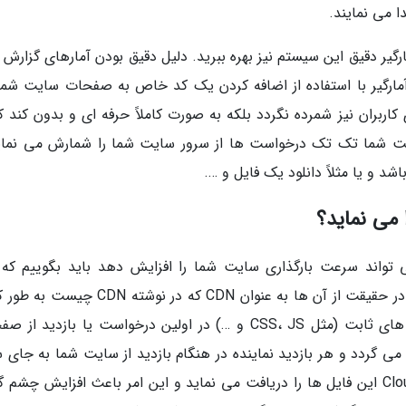
ا می نمایند.
رگیر دقیق این سیستم نیز بهره ببرید. دلیل دقیق بودن آمارهای گزارش 
مارگیر با استفاده از اضافه کردن یک کد خاص به صفحات سایت شما 
اربران نیز شمرده نگردد بلکه به صورت کاملاً حرفه ای و بدون کند ک
یت شما تک تک درخواست ها از سرور سایت شما را شمارش می نمای
و یا مثلاً دانلود یک فایل و ….
می نماید؟
اب به این سوال که چگونه CloudFlare می تواند سرعت بارگذاری سایت شما را افزایش دهد باید بگوییم ک
سرویس در سراسر دنیا 12 سرور قدرتمند را دارد که در حقیقت از آن ها به عنوان CDN که در نوشت
با آن آشنا شدیم استفاده می نماید. تمامی فایل های ثابت (مثل CSS، JS و …) در اولین درخواست یا بازدید
گردد و هر بازدید نماینده در هنگام بازدید از سایت شما به جای س
اصلی یا هاست شما از نزدیک ترین سرور CloudFlare این فایل ها را دریافت می نماید و این امر باعث افزایش چش