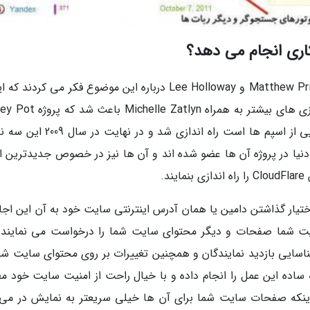
همه چیز از سال 2004 آغاز شد! بله هنگامی که Matthew Prince و Lee Holloway درباره این موضوع فکر می کرد
های اسپم از کجا می آیند؟ همین فکر با ایده پردازی های بیشتر به همراه lyn
که در اصل برای شناسایی و ایجاد پایگاه داده هایی از اسپم ها است راه اندازی شد و د
موضوع که هزاران نفر دیگر از 185 کشور دنیا در پروژه آن ها عضو شده اند و آن ها نیز در خصوص جدیدتری
.
ما با در اختیار گذاشتن دامین یا همان آدرس اینترنتی سایت خود به آن این اجاز
ایت شما صفحات و دیگر محتوای سایت شما را درخواست می نمایند 
ناسایی بازدید نمایندگان و همچنین تغییرات بر روی محتوای سایت شما
ساده این عمل را انجام داده و با خیال راحت از امنیت سایت خود مطم
اینکه صفحات سایت شما برای آن ها خیلی سریعتر به نمایش در می 