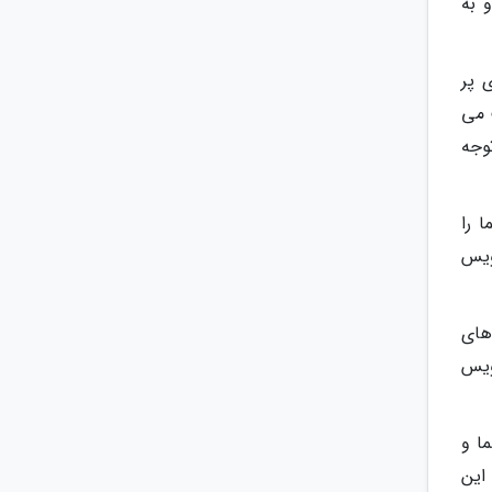
 به
ی پر
 می
وجه
ت سایت شما را
ن سرویس
های
یاری از سرویس
شما و
این