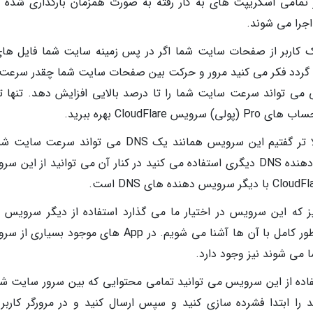
ر تمامی اسکریپت های به کار رفته به صورت همزمان بارگذاری شده و
اجرا می شوند.
W: در اولین بازدید یک کاربر از صفحات سایت شما اگر در پس زمینه سایت شما فایل ها
زی گردد فکر می کنید مرور و حرکت بین صفحات سایت شما چقدر سرعت
ژگی می تواند سرعت سایت شما را تا درصد بالایی افزایش دهد. تنها ت
CloudFl بهره ببرید.
سازگاری با دیگر DNS ها: همانطور که در بالا تر گفتیم این سرویس همانند یک DNS می تواند سرع
افزایش دهد اما اگر هم اکنون نیز از سرویس دهنده DNS دیگری استفاده می کنید در کنار آن می توانید از ای
 نیز که این سرویس در اختیار ما می گذارد استفاده از دیگر سرویس 
محبوب در سایت خود است که در پایین تر بطور کامل با آن ها آشنا می شویم. در App های موجود بس
ی شوند نیز وجود دارد.
 با GZIP: در هنگام استفاده از این سرویس می توانید تمامی محتوایی که بین سرور سایت 
اید را ابتدا فشرده سازی کنید و سپس ارسال کنید و در مرورگر کاربر 