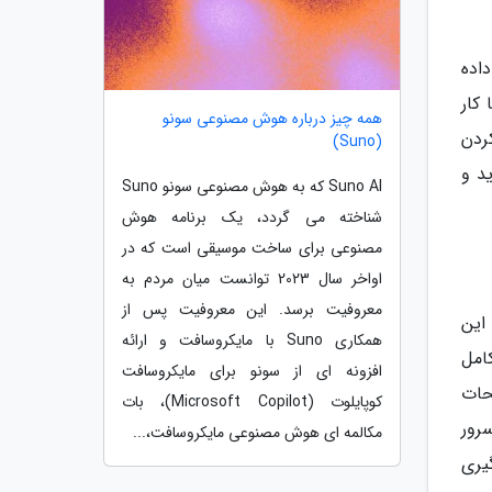
داده
کار
همه چیز درباره هوش مصنوعی سونو
ردن
(Suno)
د و
Suno AI که به هوش مصنوعی سونو Suno
شناخته می گردد، یک برنامه هوش
مصنوعی برای ساخت موسیقی است که در
اواخر سال 2023 توانست میان مردم به
معروفیت برسد. این معروفیت پس از
ه این
همکاری Suno با مایکروسافت و ارائه
ه CDN چیست به طور کامل
افزونه ای از سونو برای مایکروسافت
 از صفحات
کوپایلوت (Microsoft Copilot)، بات
رور
مکالمه ای هوش مصنوعی مایکروسافت،...
م گیری