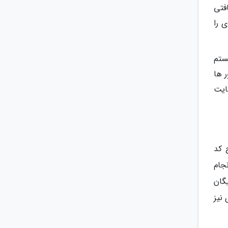
فتی
 را
یستم
 ها
ایت
 کد
جام
گان
ری نیز