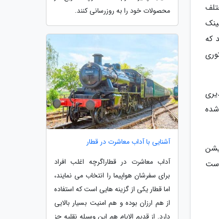
یند مختلف
محصولات خود را به روزرسانی کنند.
ینک
د که
ل DLL مخرب در دایرکتوری
یری
شده
آشنایی با آداب معاشرت در قطار
یشن
آداب معاشرت در قطاراگرچه اغلب افراد
است
برای سفرشان هواپیما را انتخاب می نمایند،
اما قطار یکی از گزینه هایی است که استفاده
از هم ارزان بوده و هم امنیت بسیار بالایی
دارد. از قدیم الایام هم این وسیله نقلیه جز