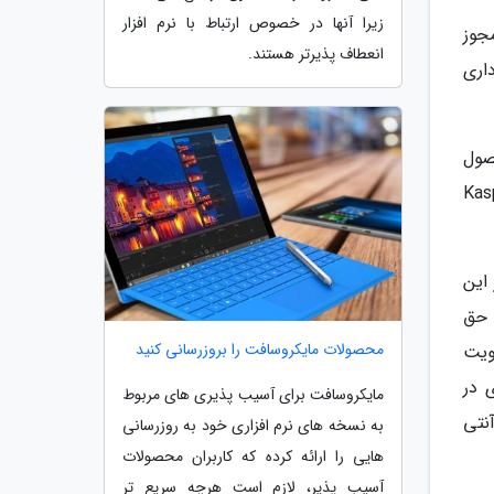
زیرا آنها در خصوص ارتباط با نرم افزار
جوز
انعطاف پذیرتر هستند.
اری
صول
Kasper
 ها در این
 هر کاربری حق
محصولات مایکروسافت را بروزرسانی کنید
بر احراز هویت
 دایرکتوری جدیدی در
مایکروسافت برای ‫آسیب پذیری های مربوط
آنتی
به نسخه های نرم افزاری خود به روزرسانی
هایی را ارائه کرده که کاربران محصولات
آسیب پذیر، لازم است هرچه سریع تر