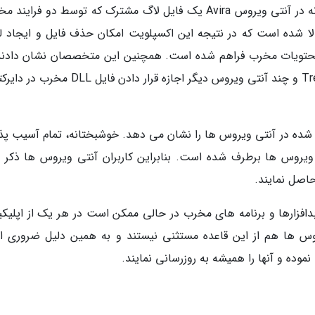
محققان آزمایشگاه CyberArk نشان دادند که چگونه در آنتی ویروس Avira یک فایل لاگ مشترک که توسط دو فرا
الا شده است که در نتیجه این اکسپلویت امکان حذف فایل و ایجاد ل
 فایل اختیاری با محتویات مخرب فراهم شده است. همچنین این متخصصان نشان دادن
اکسپلویت آنتی ویروس های Trend Micro، Fortinet و چند آنتی ویروس دیگر اجازه قرار دادن فای
ده در آنتی ویروس ها را نشان می دهد. خوشبختانه، تمام آسیب پذ
ویروس ها برطرف شده است. بنابراین کاربران آنتی ویروس ها ذکر 
اصل نمایند.
دافزارها و برنامه های مخرب در حالی ممکن است در هر یک از اپلیک
وس ها هم از این قاعده مستثنی نیستند و به همین دلیل ضروری 
موده و آنها را همیشه به روزرسانی نمایند.