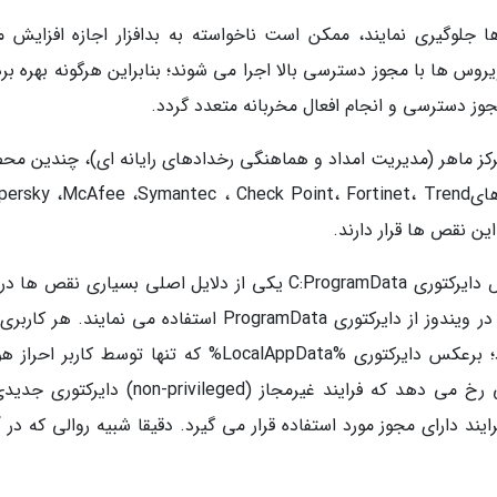
 جلوگیری نمایند، ممکن است ناخواسته به بدافزار اجازه افزایش م
وس ها با مجوز دسترسی بالا اجرا می شوند؛ بنابراین هرگونه بهره برد
وز دسترسی و انجام افعال مخربانه متعدد گردد.
 مرکز ماهر (مدیریت امداد و هماهنگی رخدادهای رایانه ای)، چندین مح
ضدبدافزار (anti-malware) از جمله آنتی ویروس هایsky ،McAfee ،Symantec ، Check Point، Fortinet، Trend
لیست کنترل دسترسی اختیاری (DACL) پیش فرض دایرکتوری C:ProgramData یکی از دلایل اصلی بسیاری نقص
آنتی ویروس ها است. برنامه ها برای ذخیره داده در ویندوز از دایرکتوری ProgramData استفاده می نمایند.
دسترسی نوشتن/خواندن در این دایرکتوری را دارد؛ برعکس دایرکتوری %LocalAppData% که تنها توسط کار
قابل دسترس است. افزایش مجوز دسترسی زمانی رخ می دهد که فرایند غیرمجاز (non-privileged)
وسط فرایند دارای مجوز مورد استفاده قرار می گیرد. دقیقا شبیه روالی که در 