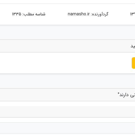
گردآورنده:
namasho.ir
شناسه مطلب: 1335
ید
 دارند"