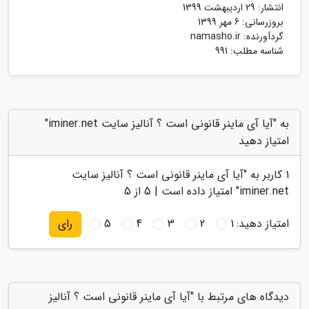
انتشار:
29 اردیبهشت 1399
بروزرسانی:
6 مهر 1399
گردآورنده:
namasho.ir
شناسه مطلب: 991
به "آیا آی ماینر قانونی است ؟ آنالیز سایت iminer.net"
امتیاز دهید
1
کاربر به "
آیا آی ماینر قانونی است ؟ آنالیز سایت
iminer.net
" امتیاز داده است |
5
از 5
امتیاز دهید:
1
2
3
4
5
رای
دیدگاه های مرتبط با "آیا آی ماینر قانونی است ؟ آنالیز