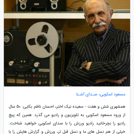
مسعود اسکویی، صـدای آشـنا
همشهری شش و هفت - سعیده نیک اختر، احسان ناظم بکایی: 50 سال
از ورود مسعود اسکویی به تلویزیون و رادیو می گذرد. همین که پیچ
رادیو را بچرخانید رادیو ورزش را با صدای اسکویی خواهید شناخت.
خیلی از هم نسل های ما و نسل قبل تر، ورزش و گزارش هایش را با