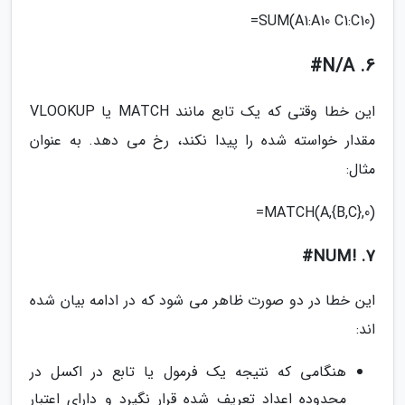
(SUM(A1:A10 C1:C10=
6. N/A#
این خطا وقتی که یک تابع مانند MATCH یا VLOOKUP
مقدار خواسته شده را پیدا نکند، رخ می دهد. به عنوان
مثال:
(MATCH(A,{B,C},0=
7. !NUM#
این خطا در دو صورت ظاهر می شود که در ادامه بیان شده
اند:
هنگامی که نتیجه یک فرمول یا تابع در اکسل در
محدوده اعداد تعریف شده قرار نگیرد و دارای اعتبار