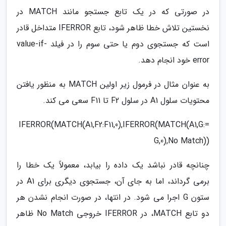
در صورتی که در یک تابع جستجو مانند MATCH در
نخستین تلاش خطا ظاهر شود، تابع IFERROR متداخل قادر
است که جستجوی دوم یا حتی سوم را در فیلد value-if-
error خود انجام دهد.
به عنوان مثال در فرمول زیر اولین MATCH به منظور یافتن
محتویات سلول A1 در سلول F2 تا F11 سعی می کند.
=IFERROR(MATCH(A1,F2:F11,0),IFERROR(MATCH(A1,G:
G,0),No Match))
چنانچه قادر نباشد یک داده را بیابد، معمولاً یک خطا را
برمی گرداند، اما به جای آن، جستجوی دیگری برای A1 در
ستون G اجرا می شود. در انتها، در صورت انجام نشدن هر
دو تابع MATCH، در IFERROR خروجی No Match ظاهر