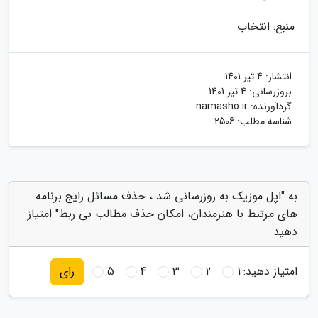
منبع: انتخاب
انتشار:
4 تیر 1401
بروزرسانی:
4 تیر 1401
گردآورنده:
namasho.ir
شناسه مطلب: 2506
به "اپل موزیک به روزرسانی شد ، حذف مسائل رایج برنامه
های مرتبط با هنرمندان، امکان حذف مطالب بی ربط" امتیاز
دهید
امتیاز دهید:
1
2
3
4
5
رای