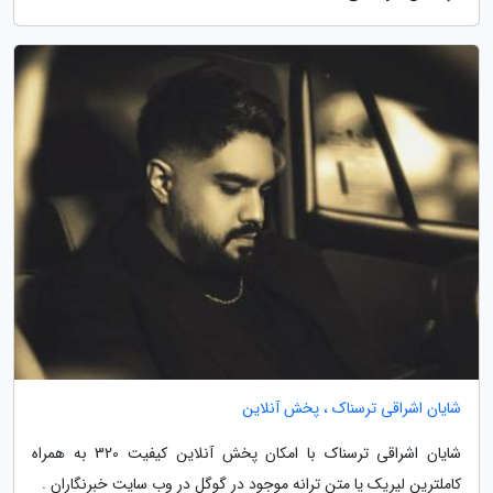
شایان اشراقی ترسناک ، پخش آنلاین
شایان اشراقی ترسناک با امکان پخش آنلاین کیفیت 320 به همراه
کاملترین لیریک یا متن ترانه موجود در گوگل در وب سایت خبرنگاران .