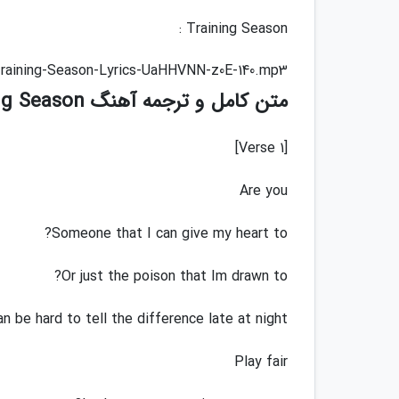
Training Season :
Training-Season-Lyrics-UaHHVNN-z0E-140.mp3
متن کامل و ترجمه آهنگ Training Season :
[Verse 1]
Are you
Someone that I can give my heart to?
Or just the poison that Im drawn to?
an be hard to tell the difference late at night
Play fair