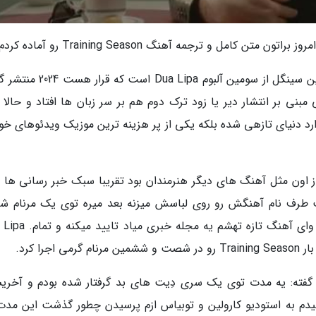
امل و ترجمه آهنگ Training Season رو آماده کردم.
بعد از ترک Houdini آهنگ Training Season دومین سینگل از سومین آلبوم  Lipa
Traini نه تنها در سبک وارد دنیای تازهی شده بلکه یکی از پر هزینه ترین موزیک ویدئوهای
 اون مثل آهنگ های دیگر هنرمندان بود تقریبا سبک خبر رسانی ها 
 طرف نام آهنگش رو روی لباسش میزنه بعد میره توی یک مرنام ش
میکنه، طرفداراش می بینن عکس می گیرن میگن وای آهنگ تازه تهشم
را کرد.
Dua Lip خودش درباره آهنگ Training Season گفته: یه مدت توی یک سری دِیت های بد گرفتار شده بودم و آ
دم به استودیو کارولین و توبیاس ازم پرسیدن چطور گذشت این مدت