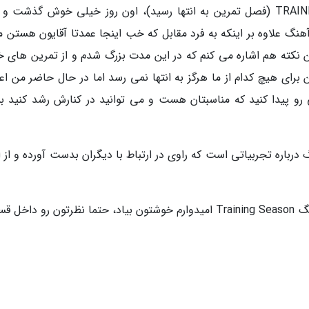
من بلافاصله جواب دادم TRAINING SEASON IS OVER (فصل تمرین به انتها رسید)، اون روز خیلی خوش گذشت
هنگ علاوه بر اینکه به فرد مقابل که خب اینجا عمدتا آقایون هستن م
 نکته هم اشاره می کنم که در این مدت بزرگ شدم و از تمرین های خ
 برای هیچ کدام از ما هرگز به انتها نمی رسد اما در حال حاضر من اع
 پیدا کنید که مناسبتان هست و می توانید در کنارش رشد کنید بس
باره تجربیاتی است که راوی در ارتباط با دیگران بدست آورده و از او
بسیار خب دیگه بریم سراغ متن کامل و ترجمه آهنگ Training Season امیدوارم خوشتون بیاد، حتما نظرتون رو د