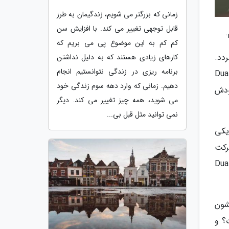
زمانی که بزرگتر می شویم، زندگیمان به طرز
قابل توجهی تغییر می کند. با افزایش سن
کم کم به این موضوع پی می بریم که
Dua است که قرار هست 2024 منتشر گردد.
کارهای زیادی هستند که به دلیل نداشتن
برنامه ریزی در زندگی نتوانستیم انجام
از همان ابتدا که اولین سینگل منتشر شد شایعاتی مبنی بر انتشار دیر یا زود ترک دوم هم بر سر زبان ها افتاد و حالا Dua
دهیم. زمانی که وارد دهه سوم زندگی خود
 خودش
می شوید، همه چیز تغییر می کند. دیگر
نمی توانید مثل قبل بی...
یکی
رکت
 یه مجله خبری میاد تایید میکنه و تمام. Dua Lipa
خریشون
؟ و