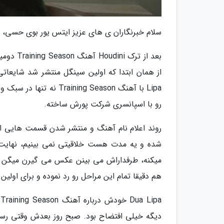
سلام خبرنگاران ی های عزیز ایتس یور بوی حسی، امروز براتون متن ک
Lipa با آهنگ ng Season
رو با اسپانسری شرکت پورش ساخته.
روند اعلام نام آهنگ و منتشر شدن قسمت هایی از
شده و یه مدت هست خلاقیتی نمی بینیم، نهایت
هم دقیقا تمام این مراحل رو رد نموده و برای اولین بار Training Season رو در شصت و ششمین مرنام گرمی اج
a
دیگه خیلی افتضاح بود. صبح روز بعدش وقتی رسی