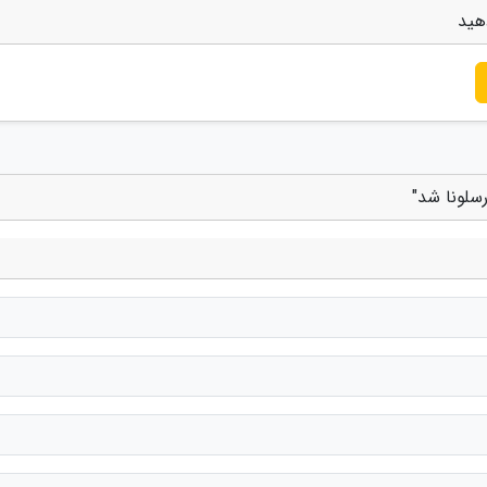
هید
سلونا شد"