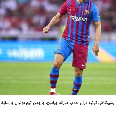
شیکتاش ترکیه برای جذب میرالم پیانیچ، بازیکن تیم فوتبال بارسلونا ا