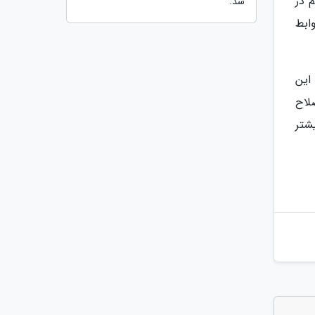
 در
شد.
ابط
 این
صلاح
شتر