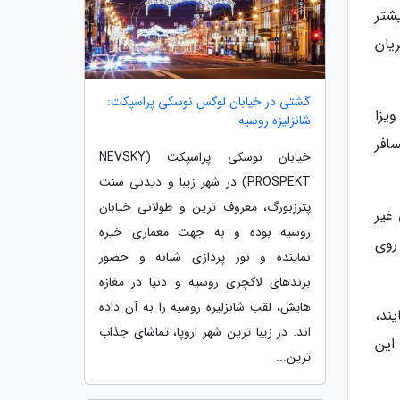
شتر
یان
گشتی در خیابان لوکس نوسکی پراسپکت:
ویزا
شانزلیزه روسیه
افر
خیابان نوسکی پراسپکت (NEVSKY
PROSPEKT) در شهر زیبا و دیدنی سنت
پترزبورگ، معروف ترین و طولانی خیابان
غیر
روسیه بوده و به جهت معماری خیره
 روی
نماینده و نور پردازی شبانه و حضور
برندهای لاکچری روسیه و دنیا در مغازه
هایش، لقب شانزلیره روسیه را به آن داده
ند،
اند. در زیبا ترین شهر اروپا، تماشای جذاب
این
ترین...