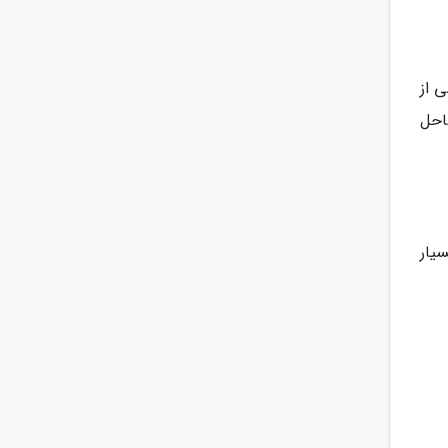
ی از
احل
سیار