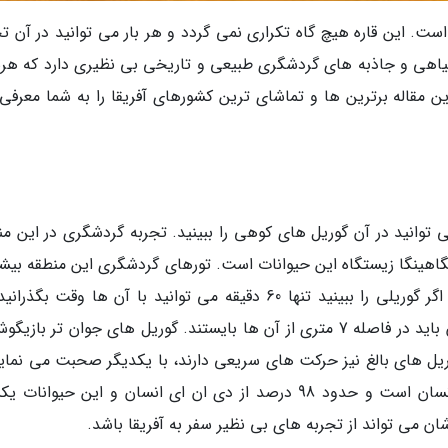
ست. این قاره هیچ گاه تکراری نمی گردد و هر بار می توانید در آن تج
گیاهی و جاذبه های گردشگری طبیعی و تاریخی بی نظیری دارد که هرس
ن مقاله برترین ها و تماشای ترین کشورهای آفریقا را به شما معرفی
 توانید در آن گوریل های کوهی را ببینید. تجربه گردشگری در این من
گاهینگا زیستگاه این حیوانات است. تورهای گردشگری این منطقه بیشتر
8 نفر را به صورت هم زمان پذیرش نمی نمایند و اگر گوریلی را ببینید تنها 60 دقیقه می توانید با آن ها وقت بگ
حقیقت زمان به سرعت می گذرد. بعلاوه گردشگران باید در فاصله 7 متری از آن ها بایستند. گوریل های جوان تر با
ل های بالغ نیز حرکت های سریعی دارند، با یکدیگر صحبت می نماین
با بامبو خانه می سازند. حرکات آن ها شبیه به انسان است و حدود 98 درصد از دی ان ای انسان و این حیوا
 می تواند از تجربه های بی نظیر سفر به آفریقا باشد.