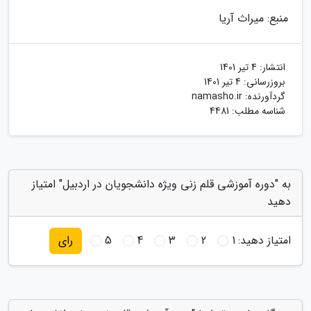
منبع: میراث آریا
انتشار:
4 تیر 1401
بروزرسانی:
4 تیر 1401
گردآورنده:
namasho.ir
شناسه مطلب: 4481
به "دوره آموزشی قلم زنی ویژه دانشجویان در اردبیل" امتیاز
دهید
امتیاز دهید:
1
2
3
4
5
رای