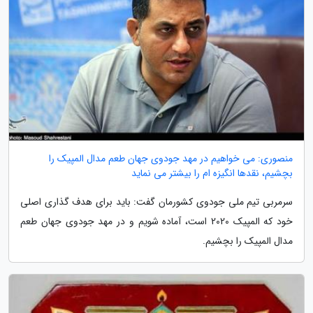
منصوری: می خواهیم در مهد جودوی جهان طعم مدال المپیک را
بچشیم، نقدها انگیزه ام را بیشتر می نماید
سرمربی تیم ملی جودوی کشورمان گفت: باید برای هدف گذاری اصلی
خود که المپیک 2020 است، آماده شویم و در مهد جودوی جهان طعم
مدال المپیک را بچشیم.