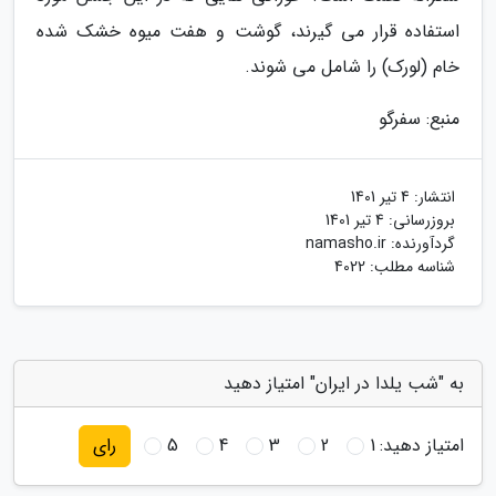
استفاده قرار می گیرند، گوشت و هفت میوه خشک شده
خام (لورک) را شامل می شوند.
منبع: سفرگو
انتشار:
4 تیر 1401
بروزرسانی:
4 تیر 1401
گردآورنده:
namasho.ir
شناسه مطلب: 4022
به "شب یلدا در ایران" امتیاز دهید
امتیاز دهید:
1
2
3
4
5
رای