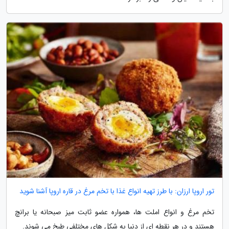
تور اروپا ارزان: با طرز تهیه انواع غذا با تخم مرغ در قاره اروپا آشنا شوید
تخم مرغ و انواع املت ها، همواره عضو ثابت میز صبحانه یا برانچ
هستند و در هر نقطه ای از دنیا به شکل های مختلفی طبخ می شوند.