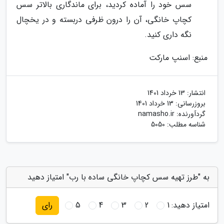
سس خود را آماده کردید، برای ماندگاری بالاتر سس
کچاپ خانگی، آن را درون ظرفی دربسته و در یخچال
نگه داری کنید.
منبع: اسنپ مارکت
انتشار:
13 خرداد 1401
بروزرسانی:
13 خرداد 1401
گردآورنده:
namasho.ir
شناسه مطلب: 5050
به "طرز تهیه سس کچاپ خانگی ساده با رب" امتیاز دهید
امتیاز دهید:
1
2
3
4
5
رای