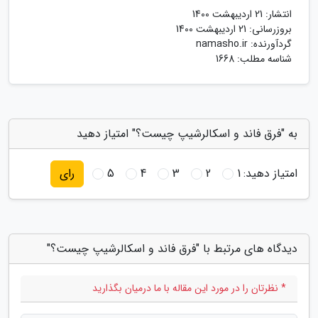
انتشار:
21 اردیبهشت 1400
بروزرسانی:
21 اردیبهشت 1400
گردآورنده:
namasho.ir
شناسه مطلب: 1668
به "فرق فاند و اسکالرشیپ چیست؟" امتیاز دهید
امتیاز دهید:
1
2
3
4
5
رای
دیدگاه های مرتبط با "فرق فاند و اسکالرشیپ چیست؟"
* نظرتان را در مورد این مقاله با ما درمیان بگذارید