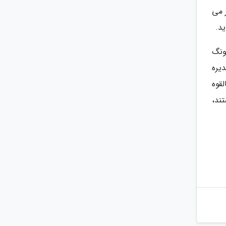
 می
د.
ونگ
یره
قوه
ند،