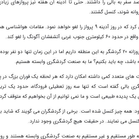
 سفر به بالی را داشتند. حتی تا آدینه آن هفته نیز پروازهای زیادی
وانه شوند، کنسل گشتند.
جتستار، یک شرکت هواپیمایی استرالیا، خاطرنشان کرد که در روز آدینه 9 پرواز را لغو خواهد نمود. مقامات هواشن
تشفشان آگونگ را لغو کند.
یکی از مسئولان این شرکت گفته است: ما معمولا روزانه 20 گردشگر به این منطقه داریم اما در این زمان تنها دو نفر بو
 باشد، چه باید بکنیم؟ ما به صنعت گردشگری وابسته هستیم.
یت های متعدد کمی داشته امکان دارد که هر لحظه یک فوران بزرگ در 
ری بالی گفته است که تنها سه روز تعطیلی فرودگاه، حدود یک تریل
ن یک پدیده طبیعی است و ما نمی توانیم از آن بخواهیم که متوقف گردد
ود: همه چیز کنسل شده است. برخی از گردشگران می گویند که شاید به
 کنسل می نمایند. در حقیقت هیچ گردشگری وجود ندارد.
صاد و شغل ها به طور مستقیم و غیر مستقیم به صنعت گردشگری وابسته هستند و رو