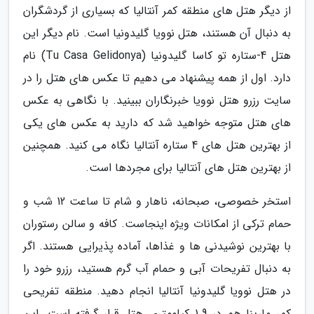
از دیگر هتل های منطقه کمر آنتالیا که بسیاری از گردشگران
به دنبال آن هستند، هتل نوویا گلیدونیا است. نام دیگر این
هتل 4-ستاره تو کاسا گلیدونیا (Tu Casa Gelidonya) نام
دارد. اول از همه پیشنهاد می دهیم تا عکس های هتل را در
سایت رزرو هتل نوویا خبرنگاران ببینید. با نگاهی به عکس
های هتل متوجه خواهید شد که دارید به عکس های یکی
از بهترین هتل های 4 ستاره آنتالیا نگاه می کنید. همچنین
از بهترین هتل های آنتالیا برای مجردها است.
استخر خصوصی، صبحانه، ناهار و شام تا ساعت 12 شب و
حمام ترکی از امکانات ویژه اینجاست. کافه و سالن رستوران
با بهترین نوشیدنی ها و غذاها، آماده پذیرایی هستند. اگر
به دنبال تفریحات آبی و حمام آب گرم هستید، رزرو خود را
در هتل نوویا گلیدونیا آنتالیا انجام دهید. منطقه تفریحی
کمر مارینا هم در 1.9 کیلومتری هتل قرار گرفته است. این