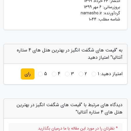
انتشار:
24 خرداد 1399
بروزرسانی:
6 مهر 1399
گردآورنده:
namasho.ir
شناسه مطلب: 1044
به "قیمت های شگفت انگیز در بهترین هتل های 4 ستاره
آنتالیا" امتیاز دهید
امتیاز دهید:
1
2
3
4
5
رای
دیدگاه های مرتبط با "قیمت های شگفت انگیز در بهترین
هتل های 4 ستاره آنتالیا"
* نظرتان را در مورد این مقاله با ما درمیان بگذارید