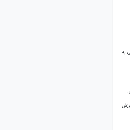
 به
.
رزش