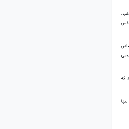
لب،
نفس
ساس
طحی
 که
نها