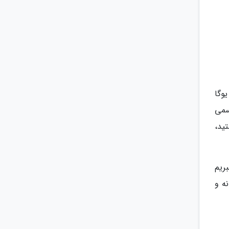
یوگا
سمی
ید،
بریم
ه و