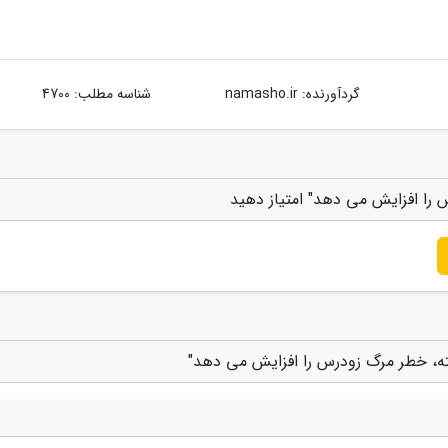
گردآورنده:
namasho.ir
شناسه مطلب: 4700