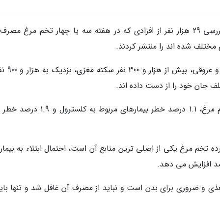
پژوهشگران آمریکایی طی یک دوره 6 ماهه، با بررسی 29 هزار نفر از افرادی که در هفته سه یا چهار تخم مرغ 
 مختلف شده اند را منتشر کردند.
بر این اساس، 5 هزار و 400 نفر دچار حوادث
یافته نشان می دهد، مصرف روزانه نصف یک تخم مرغ، 1.1 درصد خطر بیمارهای مربوط به 
 گرم کلسترول که زرده تخم مرغ یکی از اصلی ترین منابع آن است، احتمال ابتلاء به بیم
ذی و ضروری برای بدن است و نباید از مصرف آن غافل شد و تنها باید