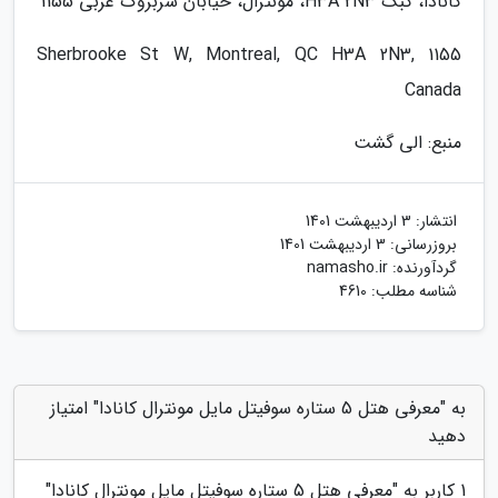
کانادا، کبک H3A 2N3، مونترال، خیابان شربروک غربی 1155
1155 Sherbrooke St W, Montreal, QC H3A 2N3,
Canada
منبع: الی گشت
انتشار:
3 اردیبهشت 1401
بروزرسانی:
3 اردیبهشت 1401
گردآورنده:
namasho.ir
شناسه مطلب: 4610
به "معرفی هتل 5 ستاره سوفیتل مایل مونترال کانادا" امتیاز
دهید
1
کاربر به "
معرفی هتل 5 ستاره سوفیتل مایل مونترال کانادا
"