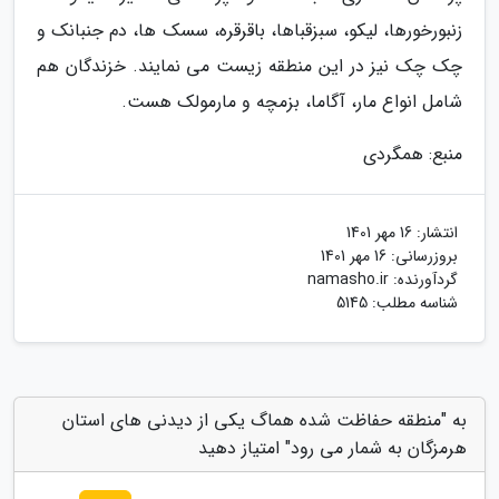
زنبورخورها، لیکو، سبزقباها، باقرقره، سسک ها، دم جنبانک و
چک چک نیز در این منطقه زیست می نمایند. خزندگان هم
شامل انواع مار، آگاما، بزمچه و مارمولک هست.
منبع: همگردی
انتشار:
16 مهر 1401
بروزرسانی:
16 مهر 1401
گردآورنده:
namasho.ir
شناسه مطلب: 5145
به "منطقه حفاظت شده هماگ یکی از دیدنی های استان
هرمزگان به شمار می رود" امتیاز دهید