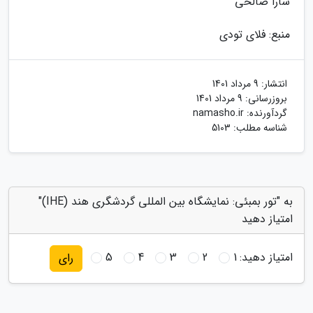
سارا صالحی
منبع: فلای تودی
انتشار:
9 مرداد 1401
بروزرسانی:
9 مرداد 1401
گردآورنده:
namasho.ir
شناسه مطلب: 5103
به "تور بمبئی: نمایشگاه بین المللی گردشگری هند (IHE)"
امتیاز دهید
امتیاز دهید:
1
2
3
4
5
رای