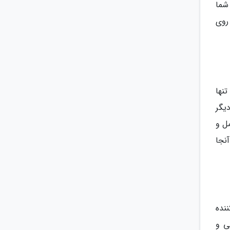
شما
 روی
 تنها
یگر
ل و
آنجا
ره در خلیج گریس (Grace Bay) خیره کننده
ی و