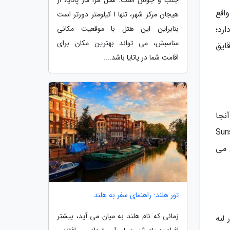
جنب و جوش است. هتل مرا مار پاتایا، از
بی (Krabi National Marine Park) در گوشه ای از شبه جزیره فرا نانگ (Phra Nang) واقع
هیجان مرکز شهر، تنها 1 کیلومتر دورتر است
 دارد؛
بنابراین این هتل با موقعیت مکانی
مناسبش، می تواند بهترین مکان برای
ایق
اقامت شما در پاتایا باشد....
 آنجا
اگر در پی محیطی آرام در کی وست هستید، برترین هتل ممکن Sunset
Westin Key W به این هتل می
تور هلند: راهنمای سفر به هلند
زمانی که نام هلند به میان می آید، بیشتر
لبه