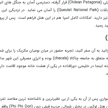
خلیج دوریتا (Dorita Bay) در منطقه پاتاگونیای شیلی (Chilean Patagonia) قرار گرفته، دسترسی آسان به جنگل ه
هیجان انگیز در این منطقه و بعلاوه پارک ملی کوئلات (Queulat National Park) را آسان می نماید. در نزد
نیز دارید. امکانات کامل اسپا هم در این هتل فراهم است. پس از پروا
ید رسید.
نید به آن سفر کنید، تجربه حضور در میان بومیان مکزیک را برای شما
همراه دارد. کل این مجموعه در مکانی واقع شده که متعلق به جامعه چاکالا (chacala) بوده و انرژی مصرفی ا
بته اینجا در خلیجی دورافتاده در یکی از هشت خانه موجود اقامت داری
.
 سواری پس از آن به یکی از بی نظیرترین و ناشناخته ترین مقاصد تفر
ماه عسل در دنیا، یعنی زیوولا ریزرت می رسید؛ این هتل لوکس در بخش شم