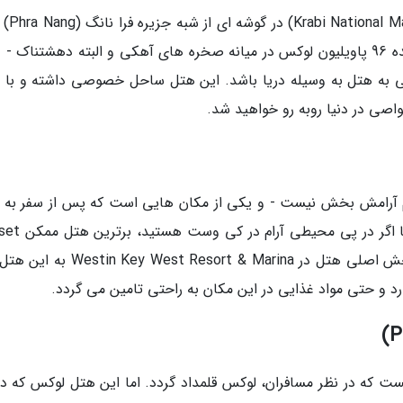
این هتل در راس پارک ملی آبی کرا
شده است، این منطقه که در جزایر فی فی واقع شده 96 پاویلیون لوکس در میانه صخره های آهکی و البته دهشتناک -
ی به هتل به وسیله دریا باشد. این هتل ساحل خصوصی داشته و با ق
اصی در دنیا روبه رو خواهید شد.
 کی وست (Key West) چندان هم آرامش بخش نیست - و یکی از مکان هایی است که پس از سفر به
احتیاج به تعطیلاتی دیگر برای استراحت دارید؛ اما 
Key است. پس از مدت کوتاهی قایق سواری از بخش اصلی هتل در est Resort & Marina
رد و حتی مواد غذایی در این مکان به راحتی تامین می گردد.
ست که در نظر مسافران، لوکس قلمداد گردد. اما این هتل لوکس که در 