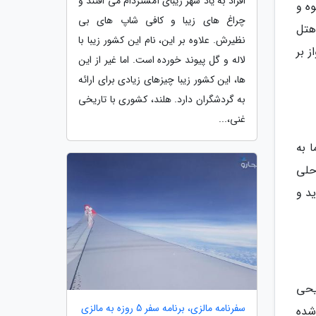
افراد به یاد شهر زیبای آمستردام می افتند و
ای انبوه و
چراغ های زیبا و کافی شاپ های بی
یکی این هتل
نظیرش. علاوه بر این، نام این کشور زیبا با
ز بر
لاله و گل پیوند خورده است. اما غیر از این
ها، این کشور زیبا چیزهای زیادی برای ارائه
به گردشگران دارد. هلند، کشوری با تاریخی
غنی،...
 به
ین شهر ساحلی
د و
یحی
سفرنامه مالزی، برنامه سفر 5 روزه به مالزی
الی جزیره فیفی دون (Phi Phi Don) واقع شده