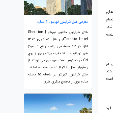
های
جام
معرفی هتل شرایتون تورنتو ، 4 ستاره
شد.
هتل شرایتون دانتون تورنتو | Sheraton
لسه
Toronto Hotelاین هتل که دارای 1372
اتاق در 43 طبقه می باشد، واقع در مرکز
شهر تورنتو و با 15 دقیقه پیاده روی از برج
CN در دسترس است. مهمانان می توانند از
 در
رستوران هتل با انواع غذاها استفاده نمایند.
هند
هتل شرایتون تورنتو در فاصله 15 دقیقه
اعث
پیاده روی از مجتمع مرکزی مترو...
فرد