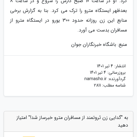
کرد. او در ساعت 10 صبح کارش را شروع و در ساعت 8
بعدظهر ایستگاه مترو را ترک می کرد. بنا به گزارش برخی
منابع این زن روزانه حدود 300 یورو در ایستگاه مترو از
مسافران بدست می آورد.
منبع: باشگاه خبرنگاران جوان
انتشار:
4 تیر 1401
بروزرسانی:
4 تیر 1401
گردآورنده:
namasho.ir
شناسه مطلب: 2811
به "گدایی زن ثروتمند از مسافران مترو خبرساز شد!" امتیاز
دهید