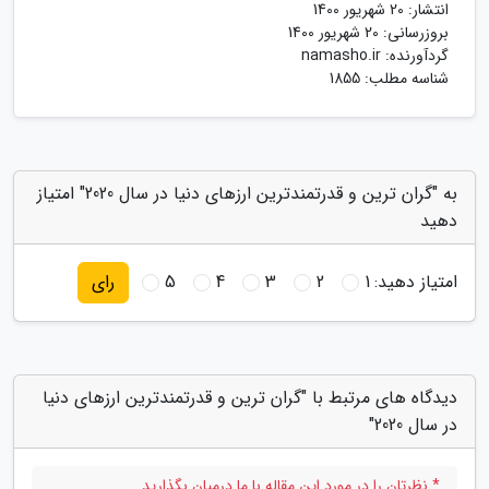
انتشار:
20 شهریور 1400
بروزرسانی:
20 شهریور 1400
گردآورنده:
namasho.ir
شناسه مطلب: 1855
به "گران ترین و قدرتمندترین ارزهای دنیا در سال 2020" امتیاز
دهید
امتیاز دهید:
1
2
3
4
5
رای
دیدگاه های مرتبط با "گران ترین و قدرتمندترین ارزهای دنیا
در سال 2020"
* نظرتان را در مورد این مقاله با ما درمیان بگذارید